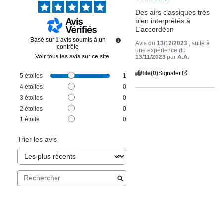
Des airs classiques très 
bien interprétés à 
L'accordéon
Basé sur
1
avis soumis à un
Avis du
13/12/2023
, suite à
contrôle
une expérience du
Voir tous les avis sur ce site
13/11/2023
par
A.A.
Utile
(0)
Signaler
5
étoiles
1
4
étoiles
0
3
étoiles
0
2
étoiles
0
1
étoile
0
Trier les avis