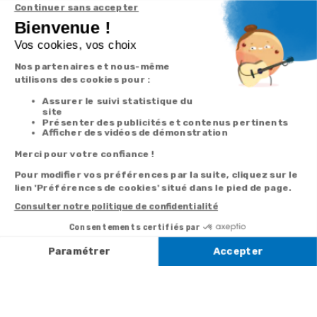
Inscrivez-vous à notre
newsletter
10€ offerts
dès 30€ d’achats - condition dans votre e-mail de confirmation
Recevez nos nouveautés et avantages exclusifs par email
Je
m’inscris
En renseignant votre adresse email vous acceptez de recevoir nos newsletters par
courrier électronique et vous prenez connaissance de notre
politique de
confidentialité