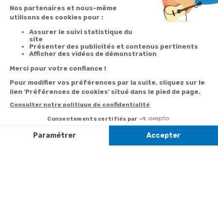
Satisfait
Service client
Paiement
ou remboursé
à votre écoute
sécurisé
Garantie
Livraison
Suivi de
2 ans
à la carte
commande
Votre
Nos services
Contactez-nous
commande
Besoin d'aide
Par
Messenger
Suivi de
Abonnement à la
commande
newsletter
Service
Téléphone
0.50€ /
:
0892 350
Livraison
Désabonnement à
min
+ prix
322
la newsletter
appel
Paiement facilité