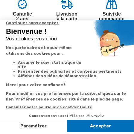
Garantie
Livraison
Suivi de
2 ans
à la carte
commande
Votre
Nos services
Contactez-nous
commande
Besoin d'aide
Par
Messenger
Suivi de
Abonnement à la
commande
newsletter
Service
Téléphone
0.50€ /
:
0892 350
Livraison
Désabonnement à
min
+ prix
322
la newsletter
appel
Paiement facilité
Contact
Du lundi au
Satisfait ou
samedi de 8h à
remboursé, retour
1ère visite
20h
et le dimanche
ou échange
Commander à
de 9h à 13h
Codes
partir du catalogue
Par email :
promotionnels
Contactez-
Questions
nous
Informations
fréquentes
environnementales
Par courrier
des produits