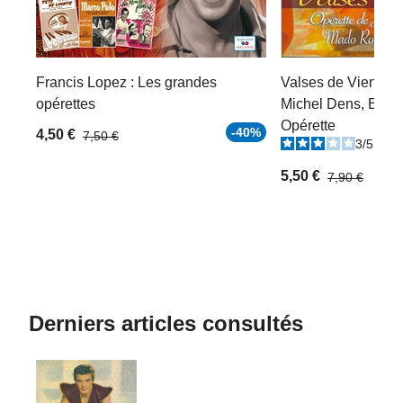
Francis Lopez : Les grandes
Valses de Vienne 
opérettes
Michel Dens, Erna 
Opérette
-40%
4,50 €
7,50 €
3
/
5
-
1
5,50 €
7,90 €
Derniers articles consultés