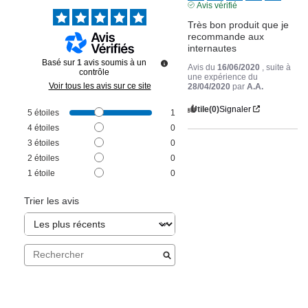
Avis vérifié
Très bon produit que je 
recommande aux 
internautes
Basé sur
1
avis soumis à un
Avis du
16/06/2020
, suite à
contrôle
une expérience du
Voir tous les avis sur ce site
28/04/2020
par
A.A.
Utile
(0)
Signaler
5
étoiles
1
4
étoiles
0
3
étoiles
0
2
étoiles
0
1
étoile
0
Trier les avis