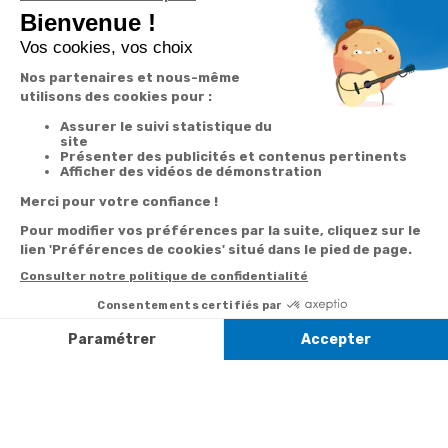
En renseignant votre adresse email vous acceptez de recevoir nos newsletters par
courrier électronique et vous prenez connaissance de notre
politique de
confidentialité
Satisfait
Service client
Paiement
ou remboursé
à votre écoute
sécurisé
Garantie
Livraison
Suivi de
2 ans
à la carte
commande
Votre
Nos services
Contactez-nous
commande
Besoin d'aide
Par
Messenger
Suivi de
Abonnement à la