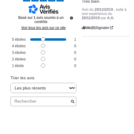
Très bien.
Avis du
29/12/2019
, suite à
une expérience du
Basé sur
1
avis soumis à un
26/11/2019
par
A.A.
contrôle
Utile
(0)
Signaler
Voir tous les avis sur ce site
5
étoiles
1
4
étoiles
0
3
étoiles
0
2
étoiles
0
1
étoile
0
Trier les avis