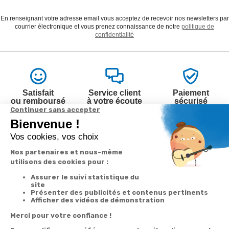
En renseignant votre adresse email vous acceptez de recevoir nos newsletters par
courrier électronique et vous prenez connaissance de notre
politique de
confidentialité
Satisfait
Service client
Paiement
ou remboursé
à votre écoute
sécurisé
Garantie
Livraison
Suivi de
2 ans
à la carte
commande
Votre
Nos services
Contactez-nous
commande
Besoin d'aide
Par
Messenger