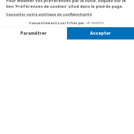
Suivi de
Abonnement à la
commande
newsletter
Service
Téléphone
0.50€ /
:
0892 350
Livraison
Désabonnement à
min
+ prix
322
la newsletter
appel
Paiement facilité
Contact
Du lundi au
Satisfait ou
samedi de 8h à
remboursé, retour
1ère visite
20h
et le dimanche
ou échange
Commander à
de 9h à 13h
Codes
partir du catalogue
Par email :
promotionnels
Contactez-
Questions
nous
Informations
fréquentes
environnementales
Par courrier
des produits
:
Marianne
Mélodie -
59687 LILLE
CEDEX 9
A propos de
Suivez-nous
nous
Partenariats
Avis Clients