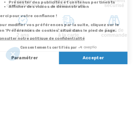
Satisfait
Service client
Paiement
ou remboursé
à votre écoute
sécurisé
Garantie
Livraison
Suivi de
2 ans
à la carte
commande
Votre
Nos services
Contactez-nous
commande
Besoin d'aide
Par
Messenger
Suivi de
Abonnement à la
commande
newsletter
Service
Téléphone
0.50€ /
:
0892 350
Livraison
Désabonnement à
min
+ prix
322
la newsletter
appel
Paiement facilité
Contact
Du lundi au
Satisfait ou
samedi de 8h à
remboursé, retour
1ère visite
20h
et le dimanche
ou échange
Commander à
de 9h à 13h
Codes
partir du catalogue
Par email :
promotionnels
Contactez-
Questions