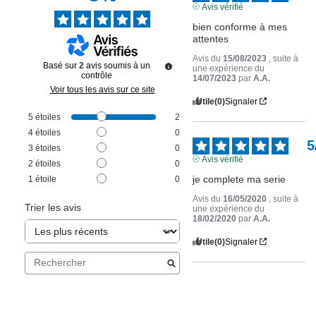
Avis vérifié
bien conforme à mes 
attentes
Avis du
15/08/2023
, suite à
Basé sur
2
avis soumis à un
une expérience du
contrôle
14/07/2023
par
A.A.
Voir tous les avis sur ce site
Utile
(0)
Signaler
5
étoiles
2
4
étoiles
0
5
3
étoiles
0
Avis vérifié
2
étoiles
0
je complete ma serie
1
étoile
0
Avis du
16/05/2020
, suite à
Trier les avis
une expérience du
18/02/2020
par
A.A.
Utile
(0)
Signaler