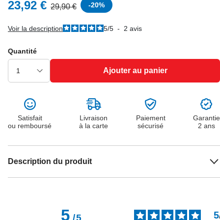
23,92 €
-
20
%
29,90 €
Voir la description
5
/
5
-
2
avis
Quantité
Ajouter au panier
Satisfait
Livraison
Paiement
Garantie
ou remboursé
à la carte
sécurisé
2 ans
Description du produit
5
5
/
5