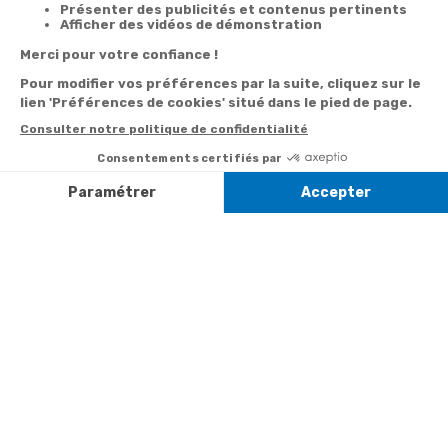
commande
Besoin d'aide
Par
Messenger
Suivi de
Abonnement à la
commande
newsletter
Service
Téléphone
0.50€ /
:
0892 350
Livraison
Désabonnement à
min
+ prix
322
la newsletter
appel
Paiement facilité
Contact
Du lundi au
Satisfait ou
samedi de 8h à
remboursé, retour
1ère visite
20h
et le dimanche
ou échange
Commander à
de 9h à 13h
Codes
partir du catalogue
Par email :
promotionnels
Contactez-
Questions
nous
Informations
fréquentes
environnementales
Par courrier
des produits
:
Marianne
Mélodie -
59687 LILLE
CEDEX 9
A propos de
Suivez-nous
nous