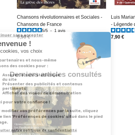
Chansons révolutionnaires et Sociales -
Luis Marian
Chansons de France
- Légende 
5
/
5
-
1
avis
9,90 €
7,90 €
Derniers articles consultés