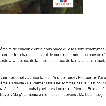
mémoire de chacun d'entre nous parce qu'elles sont synonymes 
arents les chantaient avant de nous endormir... La chanson réali
rde à la rupture, de la misère à la rue, de la maladie à la mort
 v'nir - Georgel : Dernier tango - Andrée Turcy : Pourquoi je t'ai
 âme au diable - La Palma : Nous ne sommes pas fait l'un pour l
a-Jo : La folle - Louis Lynel : Les larmes de Pierrot - Emma Liéb
e Boyer : Ma p'tite môme à moi - Lucien Lovano : Ma Lola - Eugé