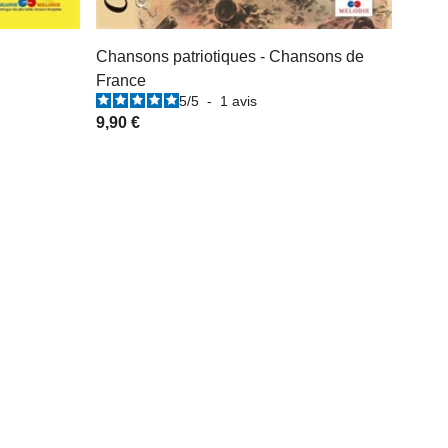
Chansons patriotiques - Chansons de
France
5
/
5
-
1
avis
9,90 €