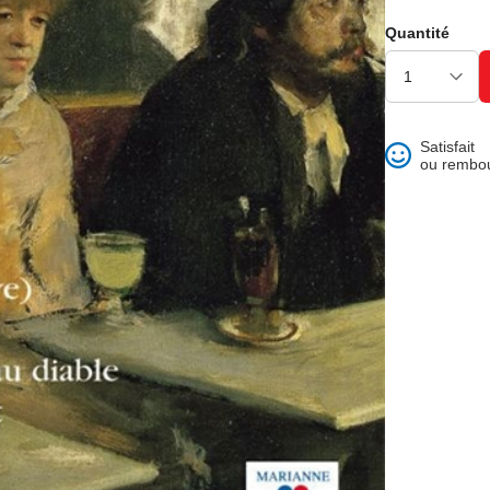
ons et best of
Quantité
Satisfait
ou rembo
 folklore