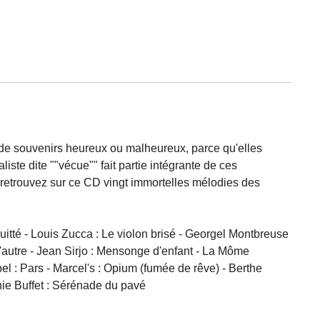
de souvenirs heureux ou malheureux, parce qu'elles
ste dite ""vécue"" fait partie intégrante de ces
, retrouvez sur ce CD vingt immortelles mélodies des
 quitté - Louis Zucca : Le violon brisé - Georgel Montbreuse
'autre - Jean Sirjo : Mensonge d'enfant - La Môme
el : Pars - Marcel's : Opium (fumée de rêve) - Berthe
nie Buffet : Sérénade du pavé