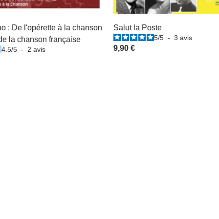
o : De l'opérette à la chanson
Salut la Poste
5
/
5
-
3
avis
de la chanson française
9,90 €
4.5
/
5
-
2
avis