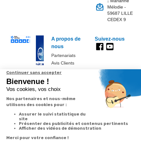
:
Marianne
Mélodie -
59687 LILLE
CEDEX 9
A propos de
Suivez-nous
nous
Partenariats
Avis Clients
Données
Paramétrer
Mentions
Conditions
Access
personnelles et
les cookies
légales
générales de
cookies
vente