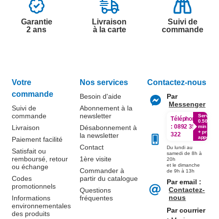
Garantie
Livraison
Suivi de
2 ans
à la carte
commande
Votre
Nos services
Contactez-nous
commande
Besoin d'aide
Par
Messenger
Suivi de
Abonnement à la
commande
newsletter
Service
Téléphone
0.50€ /
:
0892 350
Livraison
Désabonnement à
min
+ prix
322
la newsletter
appel
Paiement facilité
Contact
Du lundi au
Satisfait ou
samedi de 8h à
remboursé, retour
1ère visite
20h
et le dimanche
ou échange
Commander à
de 9h à 13h
Codes
partir du catalogue
Par email :
promotionnels
Contactez-
Questions
nous
Informations
fréquentes
environnementales
Par courrier
des produits