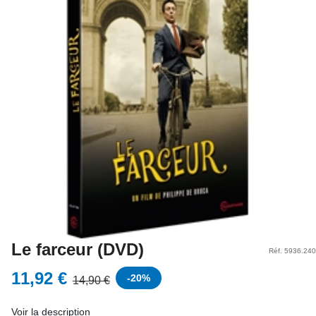
Le farceur (DVD)
Réf. 5936.240
11,92 €
-
20
%
14,90 €
Voir la description