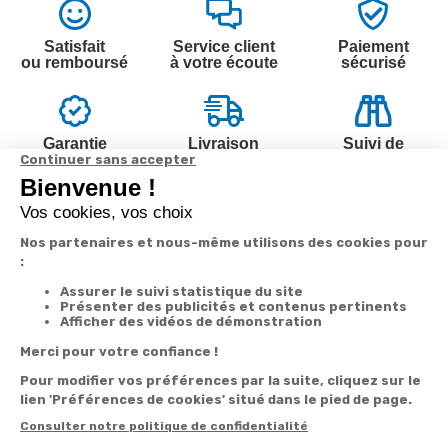
Satisfait
Service client
Paiement
ou remboursé
à votre écoute
sécurisé
Garantie
Livraison
Suivi de
2 ans
à la carte
commande
Votre
Nos services
Contactez-nous
commande
Besoin d'aide
Par
Messenger
Suivi de
Abonnement à la
commande
newsletter
Service
Téléphone
0.50€ /
:
0892 350
Livraison
Désabonnement à
min
+ prix
322
la newsletter
appel
Paiement facilité
Contact
Du lundi au
Satisfait ou
samedi de 8h à
remboursé, retour
1ère visite
20h
et le dimanche
ou échange
Commander à