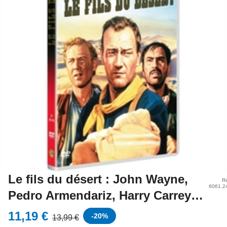
Le fils du désert : John Wayne,
Ré
6061.2
Pedro Armendariz, Harry Carrey…
11,19 €
-
20
%
13,99 €