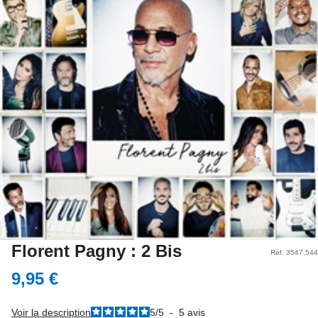
Florent Pagny : 2 Bis
Réf. 3547.544
9,95 €
Voir la description
5
/
5
-
5
avis