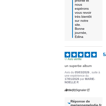
priorité et 
nous 
espérons 
vous revoir 
très bientôt 
sur notre 
site.

Bonne 
journée,

Edina
5
Avis vérifié
un superbe album
Avis du
05/03/2026
, suite à
une expérience du
17/01/2026
par
MARIE-
NOELLE P.
Utile
(0)
Signaler
Réponse de
mariannemelodie.fr