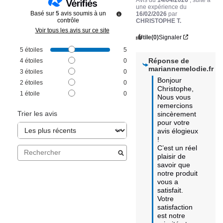
une expérience du
Basé sur
5
avis soumis à un
16/02/2026
par
contrôle
CHRISTOPHE T.
Voir tous les avis sur ce site
Utile
(0)
Signaler
5
étoiles
5
Réponse de
4
étoiles
0
mariannemelodie.fr
3
étoiles
0
Bonjour 
2
étoiles
0
Christophe,

1
étoile
0
Nous vous 
remercions 
Trier les avis
sincèrement 
pour votre 
avis élogieux 
! 

C’est un réel 
plaisir de 
savoir que 
notre produit 
vous a 
satisfait. 

Votre 
satisfaction 
est notre 