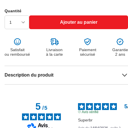
Quantité
Ajouter au panier
Satisfait
Livraison
Paiement
Garantie
ou remboursé
à la carte
sécurisé
2 ans
Description du produit
5
5
/
5
Avis vérifié
Superbr
Avis du
14/04/2026
, suite à