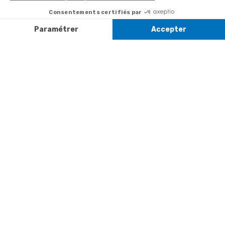
Contact
Du lundi au
Satisfait ou
samedi de 8h à
remboursé, retour
1ère visite
20h
et le dimanche
ou échange
Commander à
de 9h à 13h
Codes
partir du catalogue
Par email :
promotionnels
Contactez-
Questions
nous
Informations
fréquentes
environnementales
Par courrier
des produits
:
Marianne
Mélodie -
59687 LILLE
CEDEX 9
A propos de
Suivez-nous
nous
Partenariats
Avis Clients
Données
Paramétrer
Mentions
Conditions
Access
personnelles et
les cookies
légales
générales de
cookies
vente