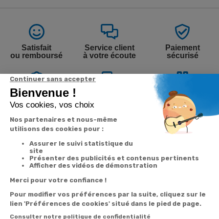
Satisfait
Service client
Paiement
ou remboursé
à votre écoute
sécurisé
Garantie
Livraison
Suivi de
2 ans
à la carte
commande
Votre
Nos services
Contactez-nous
commande
Besoin d'aide
Par
Messenger
Suivi de
Abonnement à la
commande
newsletter
Service
Téléphone
0.50€ /
:
0892 350
Livraison
Désabonnement à
min
+ prix
322
la newsletter
appel
Paiement facilité