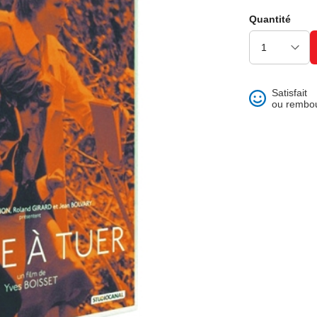
ons et best of
Quantité
Satisfait
ou rembo
 folklore