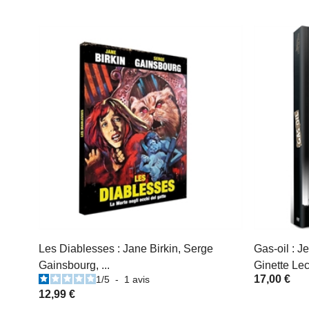
Les Diablesses : Jane Birkin, Serge
Gas-oil : 
Gainsbourg, ...
Ginette Le
17,00 €
1
/
5
-
1
avis
12,99 €