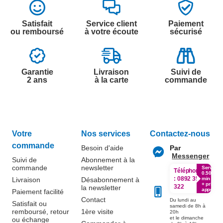
Satisfait
Service client
Paiement
ou remboursé
à votre écoute
sécurisé
Garantie
Livraison
Suivi de
2 ans
à la carte
commande
Votre
Nos services
Contactez-nous
commande
Besoin d'aide
Par
Messenger
Suivi de
Abonnement à la
commande
newsletter
Service
Téléphone
0.50€ /
:
0892 350
Livraison
Désabonnement à
min
+ prix
322
la newsletter
appel
Paiement facilité
Contact
Du lundi au
Satisfait ou
samedi de 8h à
remboursé, retour
1ère visite
20h
et le dimanche
ou échange