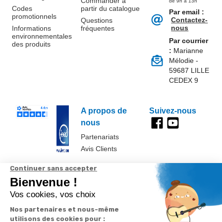
Commander à
de 9h à 13h
Codes
partir du catalogue
Par email :
promotionnels
Contactez-
Questions
nous
Informations
fréquentes
environnementales
Par courrier
des produits
:
Marianne
Mélodie -
59687 LILLE
CEDEX 9
A propos de
Suivez-nous
nous
Partenariats
Avis Clients
Données
Paramétrer
Mentions
Conditions
Access
personnelles et
les cookies
légales
générales de
cookies
vente