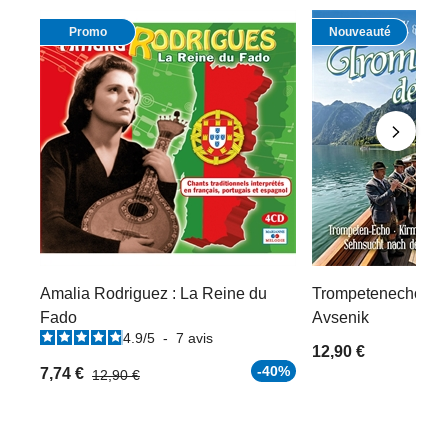
Promo
Nouveauté
Amalia Rodriguez : La Reine du
Trompetenecho der
Fado
Avsenik
4.9
/
5
-
7
avis
12,90 €
-40%
7,74 €
12,90 €