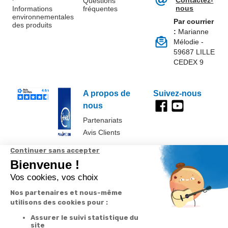
Contactez-
Questions
nous
Informations
fréquentes
environnementales
Par courrier
des produits
:
Marianne
Mélodie -
59687 LILLE
CEDEX 9
A propos de
Suivez-nous
nous
Partenariats
Avis Clients
Données
Paramétrer
Mentions
Conditions
Access
personnelles et
les cookies
légales
générales de
cookies
vente