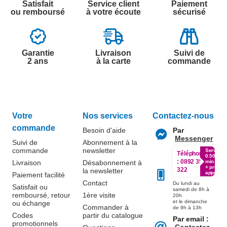
Satisfait
Service client
Paiement
ou remboursé
à votre écoute
sécurisé
Garantie
Livraison
Suivi de
2 ans
à la carte
commande
Votre
Nos services
Contactez-nous
commande
Besoin d'aide
Par
Messenger
Suivi de
Abonnement à la
commande
newsletter
Service
Téléphone
0.50€ /
:
0892 350
Livraison
Désabonnement à
min
+ prix
322
la newsletter
appel
Paiement facilité
Contact
Du lundi au
Satisfait ou
samedi de 8h à
remboursé, retour
1ère visite
20h
et le dimanche
ou échange
Commander à
de 9h à 13h
Codes
partir du catalogue
Par email :
promotionnels