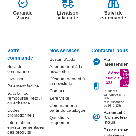
Garantie
Livraison
Suivi de
2 ans
à la carte
commande
Votre
Nos services
Contactez-nous
commande
Besoin d'aide
Par
Messenger
Suivi de
Abonnement à la
commande
newsletter
Service
Téléphone
0.50€ /
:
0892 350
Livraison
Désabonnement à
min
+ prix
322
la newsletter
appel
Paiement facilité
Contact
Du lundi au
Satisfait ou
samedi de 8h à
remboursé, retour
1ère visite
20h
et le dimanche
ou échange
Commander à
de 9h à 13h
Codes
partir du catalogue
Par email :
promotionnels
Contactez-
Questions
nous
Informations
fréquentes
environnementales
Par courrier
des produits