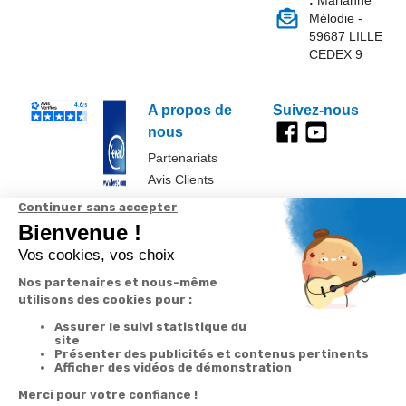
:
Marianne
Mélodie -
59687 LILLE
CEDEX 9
A propos de
Suivez-nous
nous
Partenariats
Avis Clients
Données
Paramétrer
Mentions
Conditions
Access
personnelles et
les cookies
légales
générales de
cookies
vente