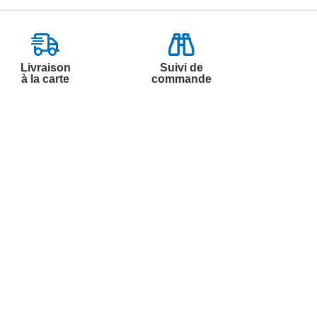
Livraison
Suivi de
à la carte
commande
Contactez-nous
Par
Messenger
Service 0.50€ /
Téléphone :
min
0892 350 322
+ prix appel
Du lundi au samedi de 8h à 20h
et le dimanche de 9h à 13h
Par email :
Contactez-nous
Par courrier :
Marianne Mélodie -
59687 LILLE CEDEX 9