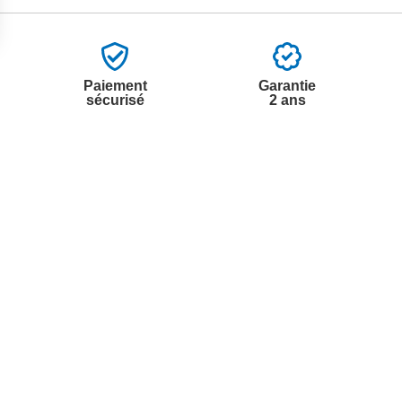
Paiement
Garantie
sécurisé
2 ans
vices
A propos de nous
'aide
Partenariats
nt à la newsletter
Avis Clients
ement à la newsletter
te
r à partir du catalogue
s fréquentes