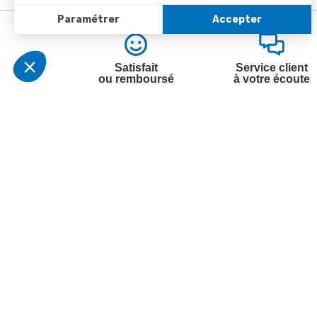
Satisfait
Service client
ou remboursé
à votre écoute
Votre commande
Nos ser
Suivi de commande
Besoin d
Livraison
Abonneme
Paiement facilité
Désabonn
Satisfait ou remboursé, retour ou échange
Contact
Codes promotionnels
1ère visi
Informations environnementales des
Commande
produits
Question