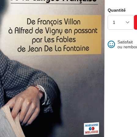
ons et best of
Quantité
Satisfait
ou rembo
 folklore