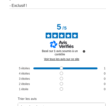
- Exclusif !
5
/
5
Basé sur
1
avis soumis à un
contrôle
Voir tous les avis sur ce site
5
étoiles
1
4
étoiles
0
3
étoiles
0
2
étoiles
0
1
étoile
0
Trier les avis