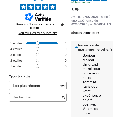
Avis vérifié
BIEN
Avis du
07/07/2026
, suite à
une expérience du
Basé sur
1
avis soumis à un
02/05/2026
par
MOREAU G.
contrôle
Utile
(0)
Signaler
Voir tous les avis sur ce site
5
étoiles
1
Réponse de
4
étoiles
0
mariannemelodie.fr
3
étoiles
0
Bonjour 
Moreau,

2
étoiles
0
Un grand 
1
étoile
0
merci pour 
votre retour, 
Trier les avis
nous 
sommes 
ravis que 
votre 
expérience 
ait été 
positive.

Vos mots 
nous 