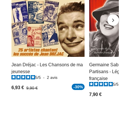
Jean Dréjac - Les Chansons de ma
Germaine Sablon :
jeunesse
Partisans - Légend
5
/
5
-
2
avis
française
5
/
5
-
1
-30%
6,93 €
9,90 €
7,90 €