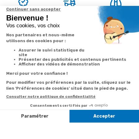
Garantie
Livraison
Suivi de
2 ans
à la carte
commande
Votre
Nos services
Contactez-nous
commande
Besoin d'aide
Par
Messenger
Suivi de
Abonnement à la
commande
newsletter
Service
Téléphone
0.50€ /
:
0892 350
Livraison
Désabonnement à
min
+ prix
322
la newsletter
appel
Paiement facilité
Contact
Du lundi au
Satisfait ou
samedi de 8h à
remboursé, retour
1ère visite
20h
et le dimanche
ou échange
Commander à
de 9h à 13h
Codes
partir du catalogue
Par email :
promotionnels
Contactez-
Questions
nous
Informations
fréquentes
environnementales
Par courrier
des produits
:
Marianne