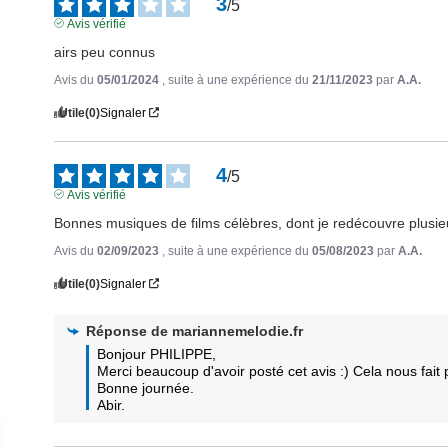
3
/
5
Avis vérifié
airs peu connus
Avis du
05/01/2024
, suite à une expérience du
21/11/2023
par
A.A.
Utile
(0)
Signaler
4
/
5
Avis vérifié
Bonnes musiques de films célèbres, dont je redécouvre plusie
Avis du
02/09/2023
, suite à une expérience du
05/08/2023
par
A.A.
Utile
(0)
Signaler
Réponse de
mariannemelodie.fr
Bonjour PHILIPPE,

Merci beaucoup d'avoir posté cet avis :) Cela nous fait pl
Bonne journée.

Abir.