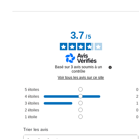
3.7
/
5
Basé sur
3
avis soumis à un
contrôle
Voir tous les avis sur ce site
5
étoiles
0
4
étoiles
2
3
étoiles
1
2
étoiles
0
1
étoile
0
Trier les avis