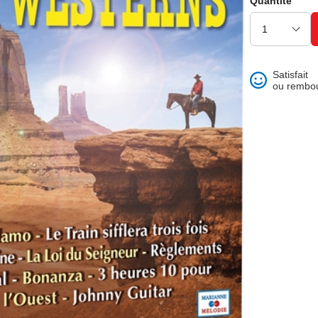
Quantité
ons et best of
Satisfait
ou rembo
 folklore