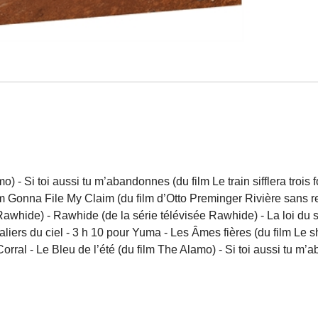
) - Si toi aussi tu m’abandonnes (du film Le train sifflera trois
'm Gonna File My Claim (du film d’Otto Preminger Rivière sans r
sée Rawhide) - Rawhide (de la série télévisée Rawhide) - La lo
liers du ciel - 3 h 10 pour Yuma - Les Âmes fières (du film Le sh
al - Le Bleu de l’été (du film The Alamo) - Si toi aussi tu m’aba