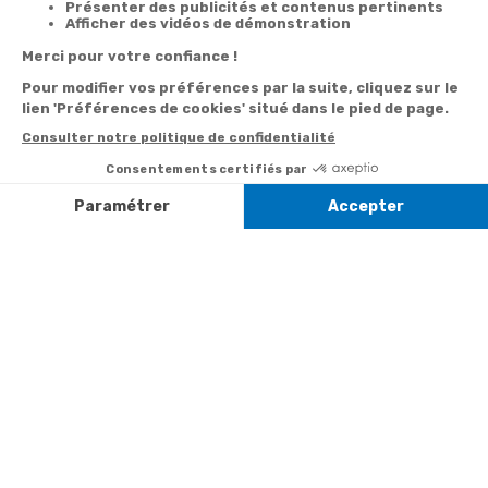
Satisfait
Service client
Paiement
ou remboursé
à votre écoute
sécurisé
Garantie
Livraison
Suivi de
2 ans
à la carte
commande
Votre
Nos services
Contactez-nous
commande
Besoin d'aide
Par
Messenger
Suivi de
Abonnement à la
commande
newsletter
Service
Téléphone
0.50€ /
:
0892 350
Livraison
Désabonnement à
min
+ prix
322
la newsletter
appel
Paiement facilité
Contact
Du lundi au
Satisfait ou
samedi de 8h à
remboursé, retour
1ère visite
20h
et le dimanche
ou échange
Commander à
de 9h à 13h
Codes
partir du catalogue