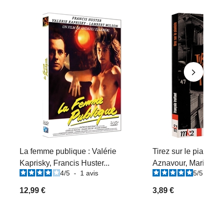
La femme publique : Valérie
Tirez sur le pianist
Kaprisky, Francis Huster...
Aznavour, Marie 
4
/
5
-
1
avis
5
/
5
-
1
12,99 €
3,89 €