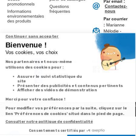
Par email :
promotionnels
Contactez-
Questions
nous
Informations
fréquentes
environnementales
Par courrier
des produits
:
Marianne
Mélodie -
59687 LILLE
CEDEX 9
A propos de
Suivez-nous
nous
Partenariats
Avis Clients
Données
Paramétrer
Mentions
Conditions
Access
personnelles et
les cookies
légales
générales de
cookies
vente