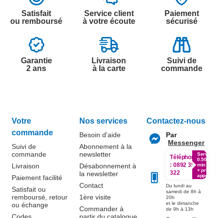
Satisfait
Service client
Paiement
ou remboursé
à votre écoute
sécurisé
Garantie
Livraison
Suivi de
2 ans
à la carte
commande
Votre
Nos services
Contactez-nous
commande
Besoin d'aide
Par
Messenger
Suivi de
Abonnement à la
commande
newsletter
Service
Téléphone
0.50€ /
:
0892 350
Livraison
Désabonnement à
min
+ prix
322
la newsletter
appel
Paiement facilité
Contact
Du lundi au
Satisfait ou
samedi de 8h à
remboursé, retour
1ère visite
20h
et le dimanche
ou échange
Commander à
de 9h à 13h
Codes
partir du catalogue