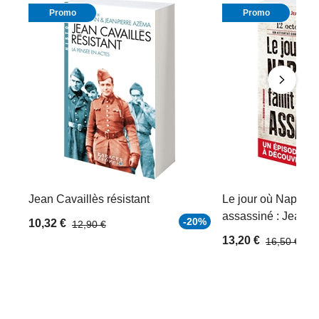
Promo
Promo
Jean Cavaillès résistant
Le jour où Napoléon 
assassiné : Jean T
-20%
10,32 €
12,90 €
13,20 €
16,50 €