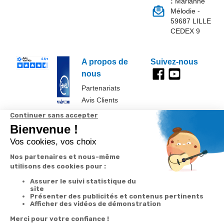
:
Marianne
Mélodie -
59687 LILLE
CEDEX 9
A propos de
Suivez-nous
nous
Partenariats
Avis Clients
Données
Paramétrer
Mentions
Conditions
Access
personnelles et
les cookies
légales
générales de
cookies
vente