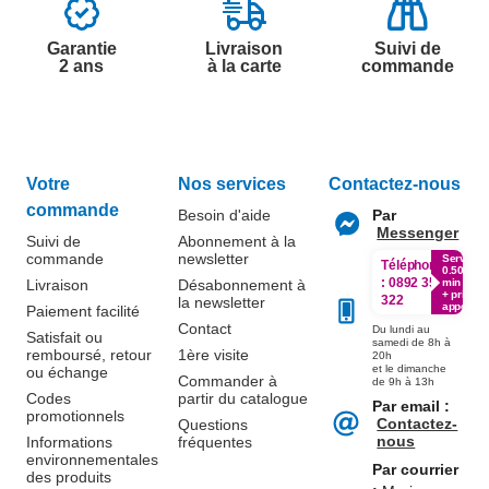
Garantie
Livraison
Suivi de
2 ans
à la carte
commande
Votre
Nos services
Contactez-nous
commande
Besoin d'aide
Par
Messenger
Suivi de
Abonnement à la
commande
newsletter
Service
Téléphone
0.50€ /
:
0892 350
Livraison
Désabonnement à
min
+ prix
322
la newsletter
appel
Paiement facilité
Contact
Du lundi au
Satisfait ou
samedi de 8h à
remboursé, retour
1ère visite
20h
et le dimanche
ou échange
Commander à
de 9h à 13h
Codes
partir du catalogue
Par email :
promotionnels
Contactez-
Questions
nous
Informations
fréquentes
environnementales
Par courrier
des produits