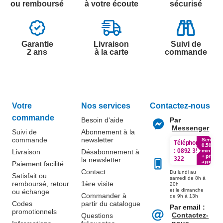
ou remboursé
à votre écoute
sécurisé
Garantie
Livraison
Suivi de
2 ans
à la carte
commande
Votre
Nos services
Contactez-nous
commande
Besoin d'aide
Par
Messenger
Suivi de
Abonnement à la
commande
newsletter
Service
Téléphone
0.50€ /
:
0892 350
Livraison
Désabonnement à
min
+ prix
322
la newsletter
appel
Paiement facilité
Contact
Du lundi au
Satisfait ou
samedi de 8h à
remboursé, retour
1ère visite
20h
et le dimanche
ou échange
Commander à
de 9h à 13h
Codes
partir du catalogue
Par email :
promotionnels
Contactez-
Questions