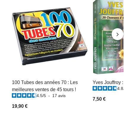
100 Tubes des années 70 : Les
Yves Jouffroy : 20
4.8
/
5
-
meilleures ventes de 45 tours !
4.5
/
5
-
17
avis
7,50 €
19,90 €