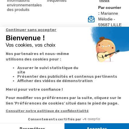
nous
Informations
fréquentes
environnementales
Par courrier
des produits
:
Marianne
Mélodie -
59687 LILLE
CEDEX 9
A propos de
Suivez-nous
nous
Partenariats
Avis Clients
Données
Paramétrer
Mentions
Conditions
Access
personnelles et
les cookies
légales
générales de
cookies
vente