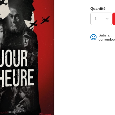
ons et best of
Quantité
Satisfait
ou rembo
 folklore