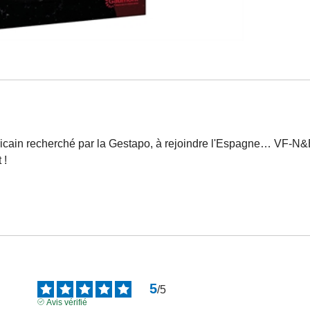
ricain recherché par la Gestapo, à rejoindre l'Espagne… VF-N
 !
5
/
5
Avis vérifié