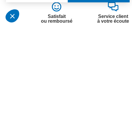
Satisfait
Service client
ou remboursé
à votre écoute
Votre commande
Nos ser
Suivi de commande
Besoin d
Livraison
Abonneme
Paiement facilité
Désabonn
Satisfait ou remboursé, retour ou échange
Contact
Codes promotionnels
1ère visi
Informations environnementales des
Commande
produits
Question
Suivez-nous