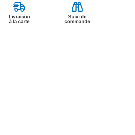
Livraison
Suivi de
à la carte
commande
Contactez-nous
Par
Messenger
Service 0.50€ /
Téléphone :
min
0892 350 322
+ prix appel
Du lundi au samedi de 8h à 20h
et le dimanche de 9h à 13h
Par email :
Contactez-nous
Par courrier :
Marianne Mélodie -
59687 LILLE CEDEX 9