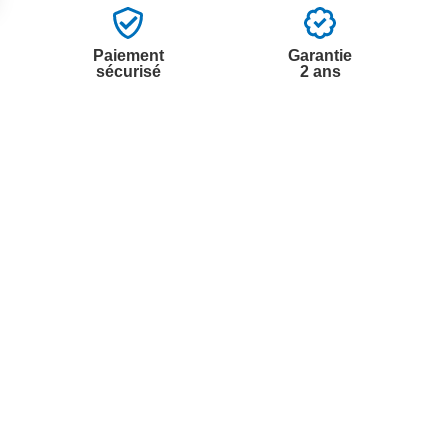
Paiement
Garantie
sécurisé
2 ans
vices
A propos de nous
'aide
Partenariats
nt à la newsletter
Avis Clients
ement à la newsletter
te
r à partir du catalogue
s fréquentes