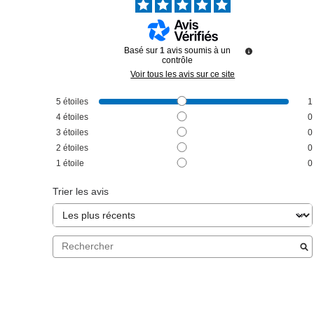
Basé sur
1
avis soumis à un
contrôle
Voir tous les avis sur ce site
5
étoiles
1
4
étoiles
0
3
étoiles
0
2
étoiles
0
1
étoile
0
Trier les avis