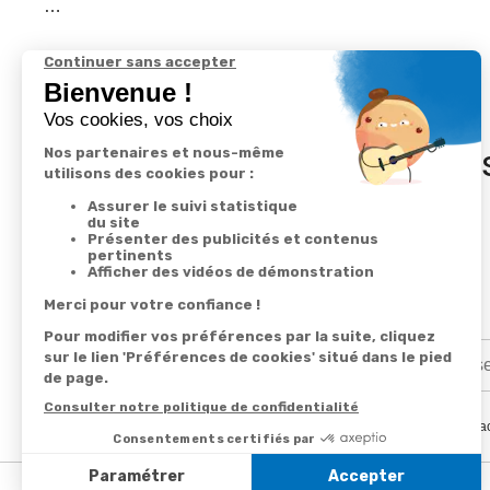
…
In
En renseignant votre adresse email vous ac