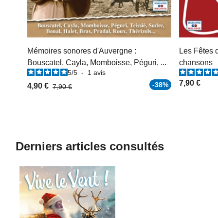
Mémoires sonores d'Auvergne :
Les Fêtes 
Bouscatel, Cayla, Momboisse, Péguri, ...
chansons
5
/
5
-
1
avis
7,90 €
-38%
4,90 €
7,90 €
Derniers articles consultés