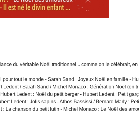
ce du véritable Noël traditionnel... comme on le célébrait, en fa
ël pour tout le monde - Sarah Sand : Joyeux Noël en famille - Hu
Ledent / Sarah Sand / Michel Monaco : Génération Noël (en trio) 
bert Ledent : Noël du petit berger - Hubert Ledent : Petit garço
 Hubert Ledent : Jolis sapins - Athos Bassissi / Bernard Marly : 
t : La chanson du petit lutin - Michel Monaco : Le Noël des am