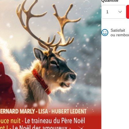
Quantité
ons et best of
Satisfait
ou rembo
 folklore