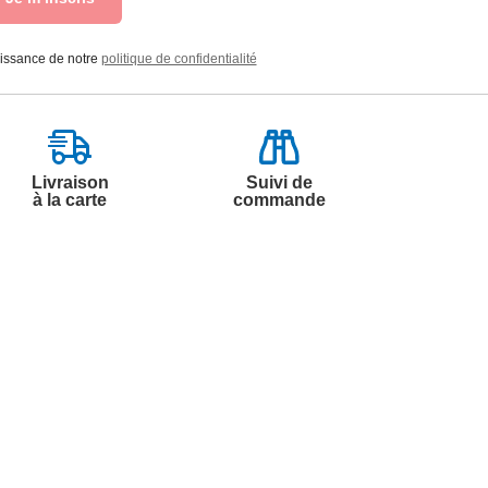
aissance de notre
politique de confidentialité
Livraison
Suivi de
à la carte
commande
Contactez-nous
Par
Messenger
Service 0.50€ /
Téléphone :
min
0892 350 322
+ prix appel
Du lundi au samedi de 8h à 20h
et le dimanche de 9h à 13h
Par email :
Contactez-nous