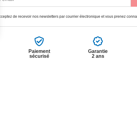
ceptez de recevoir nos newsletters par courrier électronique et vous prenez conn
Paiement
Garantie
sécurisé
2 ans
vices
A propos de nous
'aide
Partenariats
nt à la newsletter
Avis Clients
ement à la newsletter
te
r à partir du catalogue
s fréquentes