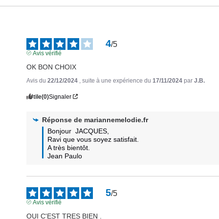
4
/
5
Avis vérifié
OK BON CHOIX
Avis du
22/12/2024
, suite à une expérience du
17/11/2024
par
J.B.
Utile
(0)
Signaler
Réponse de
mariannemelodie.fr
Bonjour  JACQUES,

Ravi que vous soyez satisfait.

A très bientôt.  

Jean Paulo
5
/
5
Avis vérifié
OUI C'EST TRES BIEN .