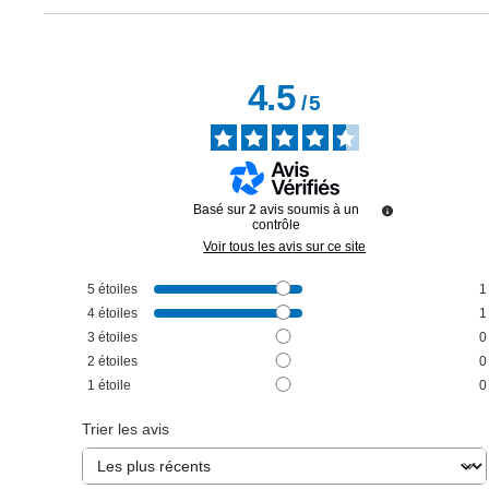
4.5
/
5
Basé sur
2
avis soumis à un
contrôle
Voir tous les avis sur ce site
5
étoiles
1
4
étoiles
1
3
étoiles
0
2
étoiles
0
1
étoile
0
Trier les avis