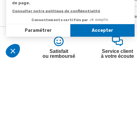
En renseignant votre adresse email vous ac
Satisfait
Service client
ou remboursé
à votre écoute
Votre commande
Nos ser
Suivi de commande
Besoin d
Livraison
Abonneme
Paiement facilité
Désabonn
Satisfait ou remboursé, retour ou échange
Contact
Codes promotionnels
1ère visi
Informations environnementales des
Commande
produits
Question