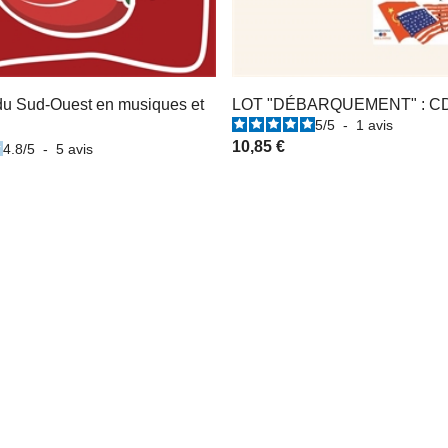
du Sud-Ouest en musiques et
LOT "DÉBARQUEMENT" : C
5
/
5
-
1
avis
10,85 €
4.8
/
5
-
5
avis