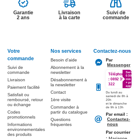
Garantie
Livraison
Suivi de
2 ans
à la carte
commande
Votre
Nos services
Contactez-nous
commande
Besoin d'aide
Par
Messenger
Suivi de
Abonnement à la
commande
newsletter
Service
Téléphone
0.50€ /
:
0892 350
Livraison
Désabonnement à
min
+ prix
322
la newsletter
appel
Paiement facilité
Contact
Du lundi au
Satisfait ou
samedi de 8h à
remboursé, retour
1ère visite
20h
et le dimanche
ou échange
Commander à
de 9h à 13h
Codes
partir du catalogue
Par email :
promotionnels
Contactez-
Questions
nous
Informations
fréquentes
environnementales
Par courrier
des produits
:
Marianne