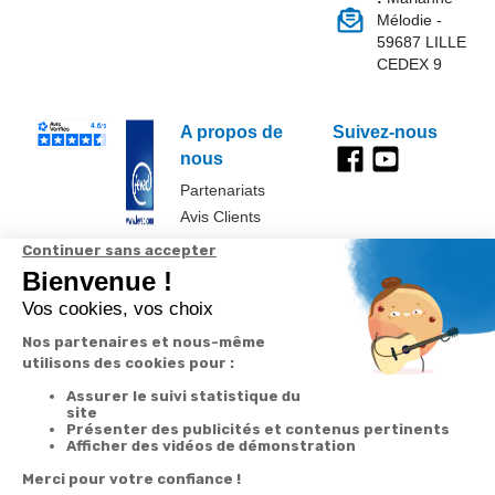
Mélodie -
59687 LILLE
CEDEX 9
A propos de
Suivez-nous
nous
Partenariats
Avis Clients
Données
Paramétrer
Mentions
Conditions
Access
personnelles et
les cookies
légales
générales de
cookies
vente