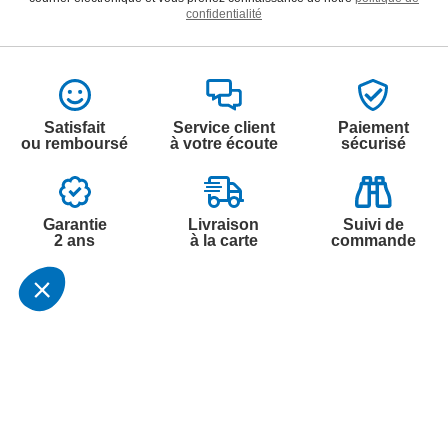
confidentialité
Satisfait
Service client
Paiement
ou remboursé
à votre écoute
sécurisé
Garantie
Livraison
Suivi de
2 ans
à la carte
commande
Votre
Nos services
Contactez-nous
commande
Besoin d'aide
Par
Messenger
Suivi de
Abonnement à la
commande
newsletter
Service
Téléphone
0.50€ /
:
0892 350
Livraison
Désabonnement à
min