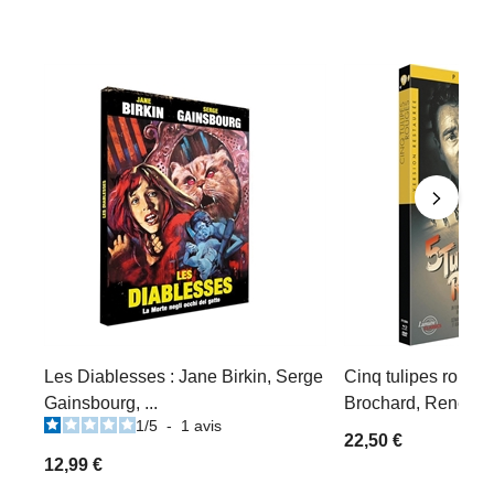
Les Diablesses : Jane Birkin, Serge
Cinq tulipes rouges
Gainsbourg, ...
Brochard, René Dary
1
/
5
-
1
avis
22,50 €
12,99 €