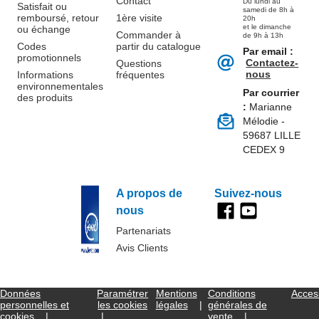
Contact
Du lundi au
Satisfait ou
samedi de 8h à
remboursé, retour
1ère visite
20h
et le dimanche
ou échange
Commander à
de 9h à 13h
Codes
partir du catalogue
Par email :
promotionnels
Contactez-
Questions
nous
Informations
fréquentes
environnementales
Par courrier
des produits
:
Marianne
Mélodie -
59687 LILLE
CEDEX 9
A propos de
Suivez-nous
nous
Partenariats
Avis Clients
Données
Paramétrer
Mentions
Conditions
Access
personnelles et
les cookies
légales
générales de
cookies
vente