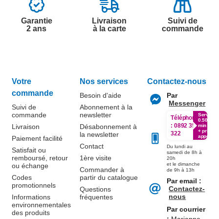
Garantie
Livraison
Suivi de
2 ans
à la carte
commande
Votre
Nos services
Contactez-nous
commande
Besoin d'aide
Par
Messenger
Suivi de
Abonnement à la
commande
newsletter
Service
Téléphone
0.50€ /
:
0892 350
Livraison
Désabonnement à
min
+ prix
322
la newsletter
appel
Paiement facilité
Contact
Du lundi au
Satisfait ou
samedi de 8h à
remboursé, retour
1ère visite
20h
et le dimanche
ou échange
Commander à
de 9h à 13h
Codes
partir du catalogue
Par email :
promotionnels
Contactez-
Questions
nous
Informations
fréquentes
environnementales
Par courrier
des produits