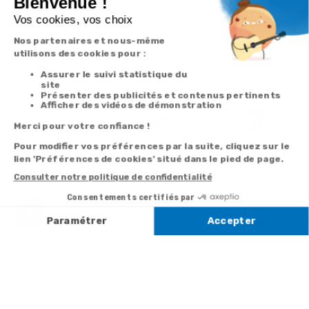
Satisfait
Service client
Paiement
ou remboursé
à votre écoute
sécurisé
Garantie
Livraison
Suivi de
2 ans
à la carte
commande
Votre
Nos services
Contactez-nous
commande
Besoin d'aide
Par
Messenger
Suivi de
Abonnement à la
commande
newsletter
Service
Téléphone
0.50€ /
:
0892 350
Livraison
Désabonnement à
min
+ prix
322
la newsletter
appel
Paiement facilité