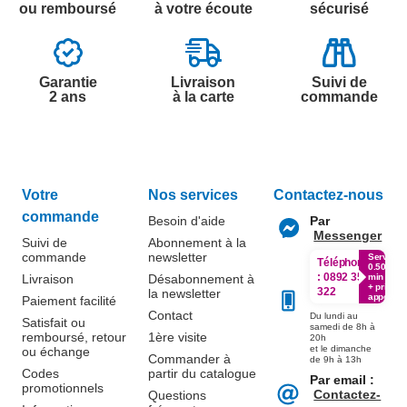
ou remboursé
à votre écoute
sécurisé
Garantie
Livraison
Suivi de
2 ans
à la carte
commande
Votre
Nos services
Contactez-nous
commande
Besoin d'aide
Par
Messenger
Suivi de
Abonnement à la
commande
newsletter
Service
Téléphone
0.50€ /
:
0892 350
Livraison
Désabonnement à
min
+ prix
322
la newsletter
appel
Paiement facilité
Contact
Du lundi au
Satisfait ou
samedi de 8h à
remboursé, retour
1ère visite
20h
et le dimanche
ou échange
Commander à
de 9h à 13h
Codes
partir du catalogue
Par email :
promotionnels
Contactez-
Questions