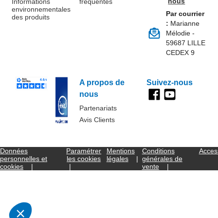
nous
Informations
fréquentes
environnementales
Par courrier
des produits
:
Marianne
Mélodie -
59687 LILLE
CEDEX 9
A propos de
Suivez-nous
nous
Partenariats
Avis Clients
Données
Paramétrer
Mentions
Conditions
Access
personnelles et
les cookies
légales
générales de
cookies
vente