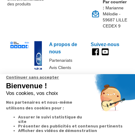
Par courrier
des produits
:
Marianne
Mélodie -
59687 LILLE
CEDEX 9
A propos de
Suivez-nous
nous
Partenariats
Avis Clients
Données
Paramétrer
Mentions
Conditions
Access
personnelles et
les cookies
légales
générales de
cookies
vente