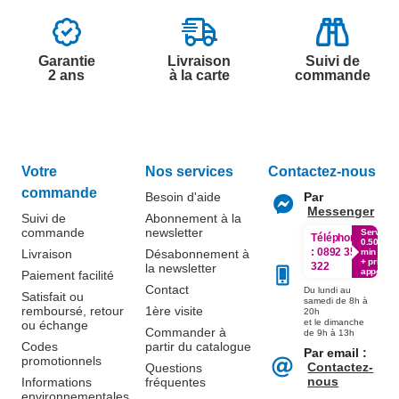
Garantie
Livraison
Suivi de
2 ans
à la carte
commande
Votre
Nos services
Contactez-nous
commande
Besoin d'aide
Par
Messenger
Suivi de
Abonnement à la
commande
newsletter
Service
Téléphone
0.50€ /
:
0892 350
Livraison
Désabonnement à
min
+ prix
322
la newsletter
appel
Paiement facilité
Contact
Du lundi au
Satisfait ou
samedi de 8h à
remboursé, retour
1ère visite
20h
et le dimanche
ou échange
Commander à
de 9h à 13h
Codes
partir du catalogue
Par email :
promotionnels
Contactez-
Questions
nous
Informations
fréquentes
environnementales