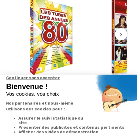
Les Tubes des Années 80 en DVD
Le meilleur de Rin
4.6
/
5
-
5
avis
4.6
/
5
-
13,90 €
13,90 €
Voir la vidéo
Voir la vidéo