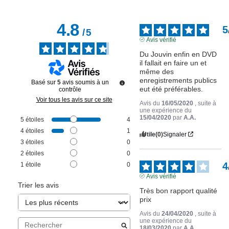
4.8
5
/
5
Avis vérifié
Du Jouvin enfin en DVD 
il fallait en faire un et 
même des 
enregistrements publics 
Basé sur
5
avis soumis à un
eut été préférables.
contrôle
Voir tous les avis sur ce site
Avis du
16/05/2020
, suite à
une expérience du
15/04/2020
par
A.A.
5
étoiles
4
4
étoiles
1
Utile
(0)
Signaler
3
étoiles
0
2
étoiles
0
4
1
étoile
0
Avis vérifié
Trier les avis
Très bon rapport qualité 
prix
Avis du
24/04/2020
, suite à
une expérience du
18/03/2020
par
A.A.