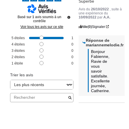
Superbe
Avis du
26/10/2022
, suite à
une expérience du
Basé sur
1
avis soumis à un
10/09/2022
par
A.A.
contrôle
Utile
(0)
Signaler
Voir tous les avis sur ce site
5
étoiles
1
Réponse de
4
étoiles
0
mariannemelodie.fr
3
étoiles
0
Bonjour 
Fabienne, 
2
étoiles
0
Ravie de 
1
étoile
0
vous 
savoir 
Trier les avis
satisfaite. 
Excellente 
journée, 
Catherine.