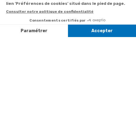
:
0892 350
Livraison
Désabonnement à
min
+ prix
322
la newsletter
appel
Paiement facilité
Contact
Du lundi au
Satisfait ou
samedi de 8h à
remboursé, retour
1ère visite
20h
et le dimanche
ou échange
Commander à
de 9h à 13h
Codes
partir du catalogue
Par email :
promotionnels
Contactez-
Questions
nous
Informations
fréquentes
environnementales
Par courrier
des produits
:
Marianne
Mélodie -
59687 LILLE
CEDEX 9
A propos de
Suivez-nous
nous
Partenariats
Avis Clients