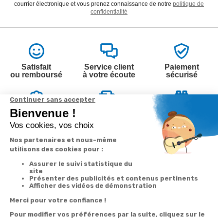
courrier électronique et vous prenez connaissance de notre
politique de
confidentialité
Satisfait
Service client
Paiement
ou remboursé
à votre écoute
sécurisé
Garantie
Livraison
Suivi de
2 ans
à la carte
commande
Votre
Nos services
Contactez-nous
commande
Besoin d'aide
Par
Messenger
Suivi de
Abonnement à la
commande
newsletter
Service
Téléphone
0.50€ /