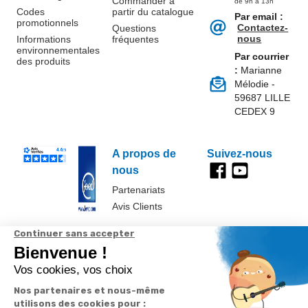
Commander à
de 9h à 13h
Codes
partir du catalogue
Par email :
promotionnels
Contactez-
Questions
nous
Informations
fréquentes
environnementales
Par courrier
des produits
:
Marianne
Mélodie -
59687 LILLE
CEDEX 9
A propos de
Suivez-nous
nous
Partenariats
Avis Clients
Données
Paramétrer
Mentions
Conditions
Access
personnelles et
les cookies
légales
générales de
cookies
vente