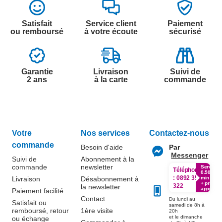
Satisfait
Service client
Paiement
ou remboursé
à votre écoute
sécurisé
Garantie
Livraison
Suivi de
2 ans
à la carte
commande
Votre
Nos services
Contactez-nous
commande
Besoin d'aide
Par
Messenger
Suivi de
Abonnement à la
commande
newsletter
Service
Téléphone
0.50€ /
:
0892 350
Livraison
Désabonnement à
min
+ prix
322
la newsletter
appel
Paiement facilité
Contact
Du lundi au
Satisfait ou
samedi de 8h à
remboursé, retour
1ère visite
20h
et le dimanche
ou échange