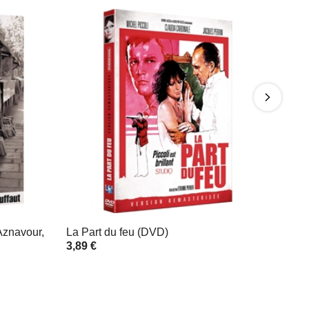
 Aznavour,
La Part du feu (DVD)
3,89 €