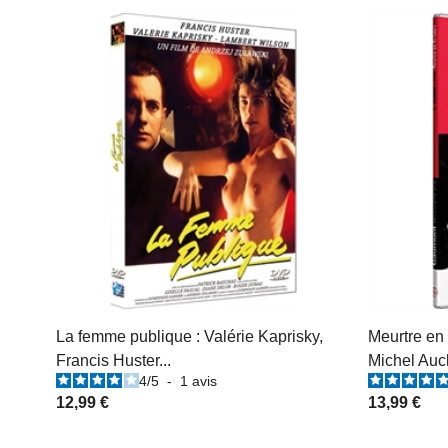
La femme publique : Valérie Kaprisky,
Meurtre en 
Francis Huster...
Michel Aucl
4
/
5
-
1
avis
12,99 €
13,99 €