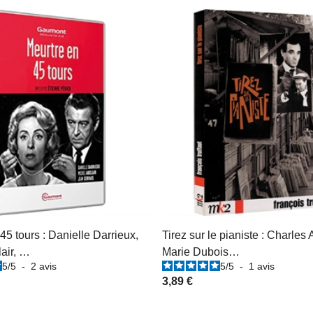
45 tours : Danielle Darrieux,
Tirez sur le pianiste : Charles
air, …
Marie Dubois…
5
/
5
-
2
avis
5
/
5
-
1
avis
3,89 €