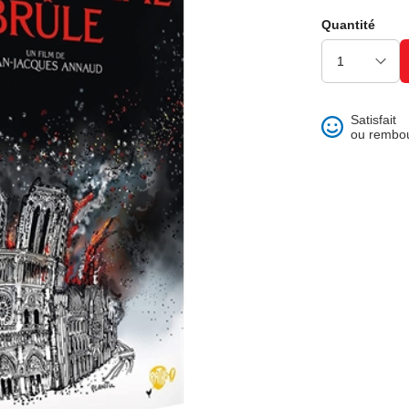
ons et best of
Quantité
Satisfait
ou rembo
 folklore