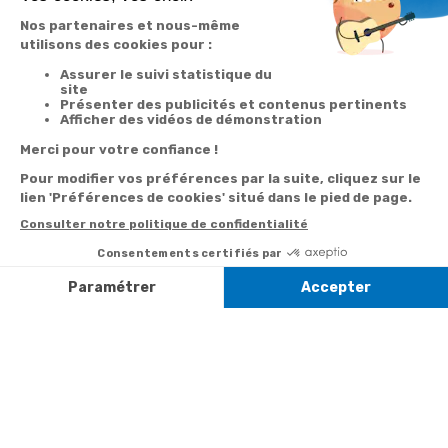
Votre
Nos services
Contactez-nous
commande
Besoin d'aide
Par
Messenger
Suivi de
Abonnement à la
commande
newsletter
Service
Téléphone
0.50€ /
:
0892 350
Livraison
Désabonnement à
min
+ prix
322
la newsletter
appel
Paiement facilité
Contact
Du lundi au
Satisfait ou
samedi de 8h à
remboursé, retour
1ère visite
20h
et le dimanche
ou échange
Commander à
de 9h à 13h
Codes
partir du catalogue
Par email :
promotionnels
Contactez-
Questions
nous
Informations
fréquentes
environnementales
Par courrier
des produits
:
Marianne
Mélodie -
59687 LILLE
CEDEX 9