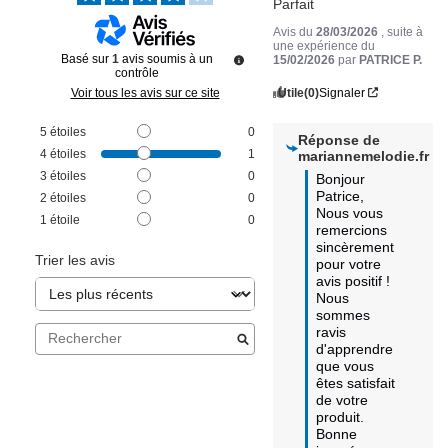
Parfait
Avis du
28/03/2026
, suite à
une expérience du
Basé sur
1
avis soumis à un
15/02/2026
par
PATRICE P.
contrôle
Utile
(0)
Signaler
Voir tous les avis sur ce site
5
étoiles
0
Réponse de
4
étoiles
1
mariannemelodie.fr
3
étoiles
0
Bonjour 
Patrice,

2
étoiles
0
Nous vous 
1
étoile
0
remercions 
sincèrement 
Trier les avis
pour votre 
avis positif ! 

Nous 
sommes 
ravis 
d'apprendre 
que vous 
êtes satisfait 
de votre 
produit. 

Bonne 