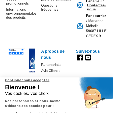
Par email :
promotionnels
Contactez-
Questions
nous
Informations
fréquentes
environnementales
Par courrier
des produits
:
Marianne
Mélodie -
59687 LILLE
CEDEX 9
A propos de
Suivez-nous
nous
Partenariats
Avis Clients
Données
Paramétrer
Mentions
Conditions
Access
personnelles et
les cookies
légales
générales de
cookies
vente