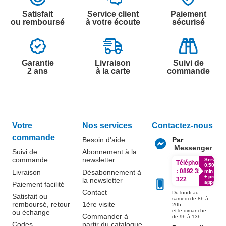
Satisfait
Service client
Paiement
ou remboursé
à votre écoute
sécurisé
Garantie
Livraison
Suivi de
2 ans
à la carte
commande
Votre
Nos services
Contactez-nous
commande
Besoin d'aide
Par
Messenger
Suivi de
Abonnement à la
commande
newsletter
Service
Téléphone
0.50€ /
:
0892 350
Livraison
Désabonnement à
min
+ prix
322
la newsletter
appel
Paiement facilité
Contact
Du lundi au
Satisfait ou
samedi de 8h à
remboursé, retour
1ère visite
20h
et le dimanche
ou échange
Commander à
de 9h à 13h
Codes
partir du catalogue