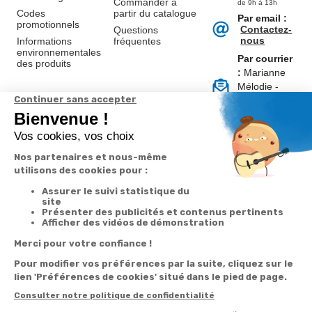
Commander à
de 9h à 13h
Codes
partir du catalogue
Par email :
promotionnels
Contactez-
Questions
nous
Informations
fréquentes
environnementales
Par courrier
des produits
:
Marianne
Mélodie -
59687 LILLE
CEDEX 9
A propos de
Suivez-nous
nous
Partenariats
Avis Clients
Données
Paramétrer
Mentions
Conditions
Access
personnelles et
les cookies
légales
générales de
cookies
vente