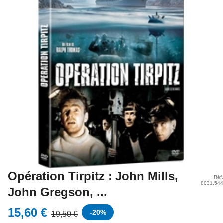
Opération Tirpitz : John Mills,
Réf.
8031.544
John Gregson, ...
15,60 €
-
20
%
19,50 €