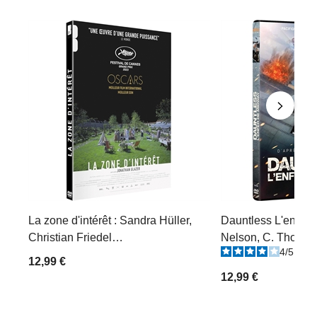
La zone d'intérêt : Sandra Hüller,
Dauntless L'enfer 
Christian Friedel…
Nelson, C. Thomas
4
/
5
-
1
12,99 €
12,99 €