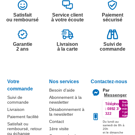
Satisfait
Service client
Paiement
ou remboursé
à votre écoute
sécurisé
Garantie
Livraison
Suivi de
2 ans
à la carte
commande
Votre
Nos services
Contactez-nous
commande
Besoin d'aide
Par
Messenger
Suivi de
Abonnement à la
commande
newsletter
Service
Téléphone
0.50€ /
:
0892 350
Livraison
Désabonnement à
min
+ prix
322
la newsletter
appel
Paiement facilité
Contact
Du lundi au
Satisfait ou
samedi de 8h à
remboursé, retour
1ère visite
20h
et le dimanche
ou échange