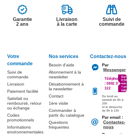
Garantie
Livraison
Suivi de
2 ans
à la carte
commande
Votre
Nos services
Contactez-nous
commande
Besoin d'aide
Par
Messenger
Suivi de
Abonnement à la
commande
newsletter
Service
Téléphone
0.50€ /
:
0892 350
Livraison
Désabonnement à
min
+ prix
322
la newsletter
appel
Paiement facilité
Contact
Du lundi au
Satisfait ou
samedi de 8h à
remboursé, retour
1ère visite
20h
et le dimanche
ou échange
Commander à
de 9h à 13h
Codes
partir du catalogue
Par email :
promotionnels
Contactez-
Questions
nous
Informations
fréquentes
environnementales