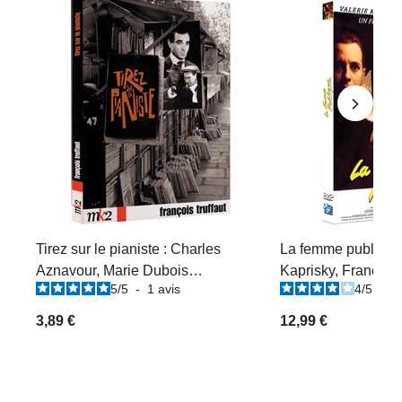
Tirez sur le pianiste : Charles
La femme publique 
Aznavour, Marie Dubois…
Kaprisky, Francis H
5
/
5
-
1
avis
4
/
5
-
1
3,89 €
12,99 €