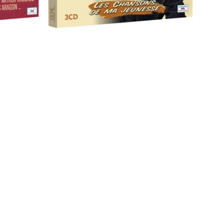
Ils chantent 79 succès de Léo Ferré
5
/
5
-
1
avis
14,90 €
-20%