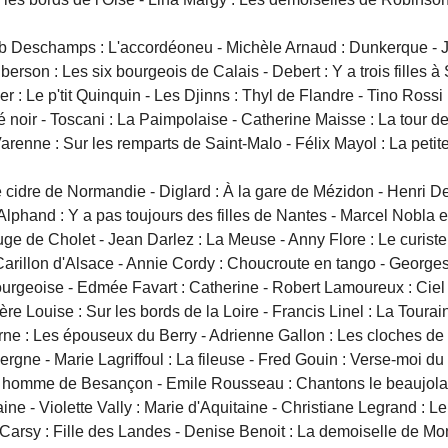
eschamps : L'accordéoneu - Michèle Arnaud : Dunkerque - Jean P
erson : Les six bourgeois de Calais - Debert : Y a trois filles à
r : Le p'tit Quinquin - Les Djinns : Thyl de Flandre - Tino Rossi
lé noir - Toscani : La Paimpolaise - Catherine Maisse : La tour 
Varenne : Sur les remparts de Saint-Malo - Félix Mayol : La petit
e cidre de Normandie - Diglard : À la gare de Mézidon - Henri De
lphand : Y a pas toujours des filles de Nantes - Marcel Nobla
ge de Cholet - Jean Darlez : La Meuse - Anny Flore : Le curiste d
 Carillon d'Alsace - Annie Cordy : Choucroute en tango - George
urgeoise - Edmée Favart : Catherine - Robert Lamoureux : Ciel de
re Louise : Sur les bords de la Loire - Francis Linel : La Tourai
e : Les épouseux du Berry - Adrienne Gallon : Les cloches de
rgne - Marie Lagriffoul : La fileuse - Fred Gouin : Verse-moi du
 homme de Besançon - Emile Rousseau : Chantons le beaujolais 
ine - Violette Vally : Marie d'Aquitaine - Christiane Legrand : Le
rsy : Fille des Landes - Denise Benoit : La demoiselle de Mont