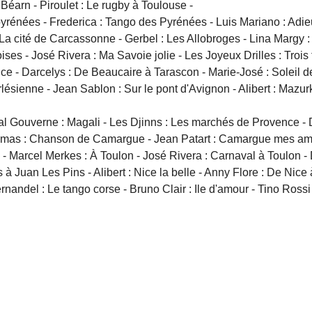
 Béarn - Piroulet : Le rugby à Toulouse -
yrénées - Frederica : Tango des Pyrénées - Luis Mariano : Adi
La cité de Carcassonne - Gerbel : Les Allobroges - Lina Margy :
ises - José Rivera : Ma Savoie jolie - Les Joyeux Drilles : Troi
nce - Darcelys : De Beaucaire à Tarascon - Marie-José : Soleil 
lésienne - Jean Sablon : Sur le pont d'Avignon - Alibert : Mazur
 Gouverne : Magali - Les Djinns : Les marchés de Provence - Da
mas : Chanson de Camargue - Jean Patart : Camargue mes amours
 Marcel Merkes : À Toulon - José Rivera : Carnaval à Toulon - 
 à Juan Les Pins - Alibert : Nice la belle - Anny Flore : De Nice
rnandel : Le tango corse - Bruno Clair : Ile d'amour - Tino Rossi 