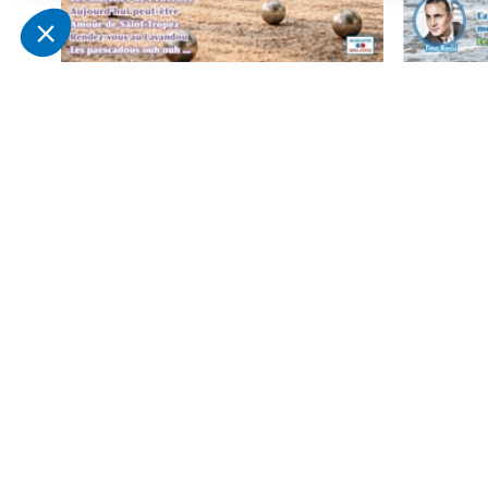
Un air de Provence
Balade en 
Derniers articles consultés