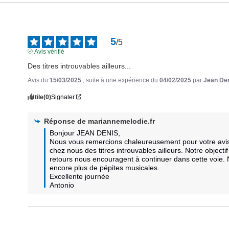
5
/
5
Avis vérifié
Des titres introuvables ailleurs...
Avis du
15/03/2025
, suite à une expérience du
04/02/2025
par
Jean Den
Utile
(0)
Signaler
Réponse de
mariannemelodie.fr
Bonjour JEAN DENIS,

Nous vous remercions chaleureusement pour votre avis 
chez nous des titres introuvables ailleurs. Notre objecti
retours nous encouragent à continuer dans cette voie. N
encore plus de pépites musicales.

Excellente journée

Antonio