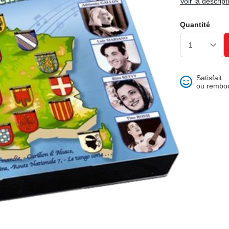
Voir la descript
ons et best of
Quantité
Satisfait
ou rembo
 folklore