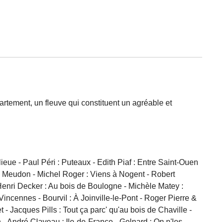
artement, un fleuve qui constituent un agréable et
ieue - Paul Péri : Puteaux - Edith Piaf : Entre Saint-Ouen
n à Meudon - Michel Roger : Viens à Nogent - Robert
Henri Decker : Au bois de Boulogne - Michèle Matey :
Vincennes - Bourvil : À Joinville-le-Pont - Roger Pierre &
 Jacques Pills : Tout ça parc' qu'au bois de Chaville -
 - André Claveau : Ile-de-France - Gelnard : On n'les