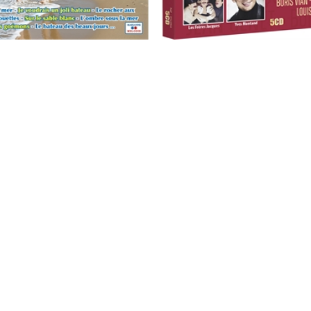
bord de mer en chansons
125 poèmes en chansons
5
/
5
-
2
avis
19,90 €
24,90 €