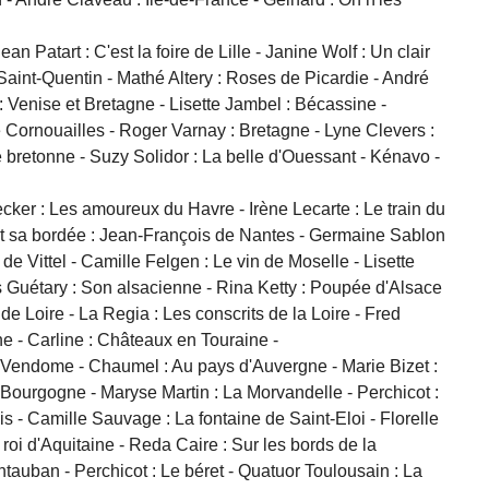
atart : C'est la foire de Lille - Janine Wolf : Un clair
 Saint-Quentin - Mathé Altery : Roses de Picardie - André
 : Venise et Bretagne - Lisette Jambel : Bécassine -
de Cornouailles - Roger Varnay : Bretagne - Lyne Clevers :
e bretonne - Suzy Solidor : La belle d'Ouessant - Kénavo -
cker : Les amoureux du Havre - Irène Lecarte : Le train du
 et sa bordée : Jean-François de Nantes - Germaine Sablon
e Vittel - Camille Felgen : Le vin de Moselle - Lisette
s Guétary : Son alsacienne - Rina Ketty : Poupée d'Alsace
 Loire - La Regia : Les conscrits de la Loire - Fred
ne - Carline : Châteaux en Touraine -
 Vendome - Chaumel : Au pays d'Auvergne - Marie Bizet :
 Bourgogne - Maryse Martin : La Morvandelle - Perchicot :
- Camille Sauvage : La fontaine de Saint-Eloi - Florelle
 roi d'Aquitaine - Reda Caire : Sur les bords de la
auban - Perchicot : Le béret - Quatuor Toulousain : La