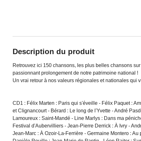
Description du produit
Retrouvez ici 150 chansons, les plus belles chansons sur 
passionnant prolongement de notre patrimoine national !
Un vrai retour à nos valeurs régionales et nationales qui 
CD1 : Félix Marten : Paris qui s'éveille - Félix Paquet : A
et Clignancourt - Bérard : Le long de l'Yvette - André Pas
Lamoureux : Saint-Mandé - Line Marlys : Dans ma péniche 
Festival d'Aubervilliers - Jean-Pierre Derrick : À Ivry - 
Jean-Marc : À Ozoir-La-Ferrière - Germaine Montero : Au p
Danièle Rouille : Jean-Marie de Pantin - Léon Raiter : Sur