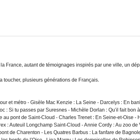
la France, autant de témoignages inspirés par une ville, un dép
va toucher, plusieurs générations de Français.
mour et métro - Gisèle Mac Kenzie : La Seine - Darcelys : En banl
doc : Si tu passes par Suresnes - Michèle Dorlan : Qu'il fait bo
au pont de Saint-Cloud - Charles Trenet : En Seine-et-Oise - 
Andrex : Auteuil Longchamp Saint-Cloud - Annie Cordy : Au zoo de 
ont de Charenton - Les Quatres Barbus : La fanfare de Bagnolet -
 les bords de l'Oise - Lina Margy : Les demoiselles de Robinson