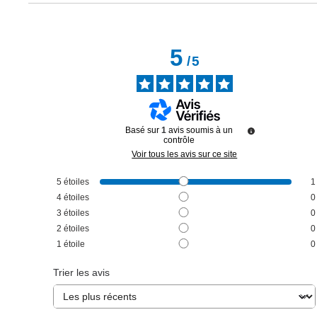
5
/
5
Basé sur
1
avis soumis à un
contrôle
Voir tous les avis sur ce site
5
étoiles
1
4
étoiles
0
3
étoiles
0
2
étoiles
0
1
étoile
0
Trier les avis