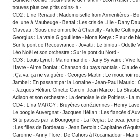
trouves plus ces p'tits coins-là -
CD2 : Line Renaud : Mademoiselle from Armentières - Bob D
de lune à Maubeuge - Bertal : Les cris de Lille - Dany Daub
Claveau : Sous une ombrelle à Chantilly - Arlette Guttingue
Georgius : La vraie Gigouillette - Mona Kerys : Fleur de b
Sur le pont de Recouvrance - Jovatti : Le biniou - Odette 
Léo Noël et son orchestre : Sur le pont du Nord -
CD3 : Louis Lynel : Ma normandie - Jany Sylvaire : Vive l
Havre - Aimé Doniat : Chanson du pays nantais - Claude A
: Ça va, ça ne va guère - Georges Martin : Le mouchoir rou
Jambel : En passant par la Lorraine - Jean-Paul Mauric :
- Jacques Hélian, Ginette Garcin, Jean Marco : La Strasbo
Adison et son orchestre : La demoiselle de Poitiers - La mè
CD4 : Lina MARGY : Bruyères corréziennes - Henry Lavern
Le boogie Auvergnat - Jacques Hélian : Les fiancés d'Auve
Si tu passes par la Bourgogne - La Regia : Le beau jeune
: Les filles de Bordeaux - Jean Bertola : Capitaine d'Aquita
Garonne - Anny Flore : De Cahors à Rocamadour - Mario Ca