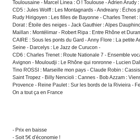
Toulousaine - Marcel Linea : Ô ! Toulouse - Adrien Arudy :
CD5 : Jules Wolff : Les Montagnards - Andreany : Échos p
Rudy Hirigoyen : Les filles de Bayonne - Charles Trenet : 
Dorat : Étoile des neiges - Jack Gauthier : Alpes Dauphino
Maillan : Montélimar - Robert Ripa : Entre Rhône et Dura
CAIRE : Sous les ponts du Gard - Anny Flore : La petite Ar
Seine - Darcelys : Le Jazz de Curucon -
CD6 : Charles Trenet : Route Nationale 7 - Ensemble vocal
Avignon - Mouloudji : Le Rhône qui ronronne - Lucien Dal
Tino ROSSI : Marseille mon pays - Claude Robin : Cassis -
Saint Tropez - Billy Nencioli : Cannes - Bob Azzam : Viens
Provence - Reine Paulet : Sur les bords de la Rivieira - Fe
On a tout ça en France
- Prix en baisse
- Soit 5€ d'économie !