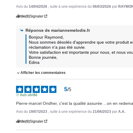
Avis du
14/04/2026
, suite à une expérience du
06/03/2026
par
RAYMON
Utile
(0)
Signaler
Réponse de
mariannemelodie.fr
Bonjour Raymond, 

Nous sommes désolés d'apprendre que votre produit est 
réclamation n'a pas été suivie. 

Votre satisfaction est importante pour nous, et nous vo
Bonne journée,

Edina
Afficher les commentaires
5
/
5
Avis vérifié
Pierre-marcel Ondher, c'est la qualité assurée ...on en redem
Avis du
19/07/2023
, suite à une expérience du
21/06/2023
par
A.A.
Utile
(0)
Signaler