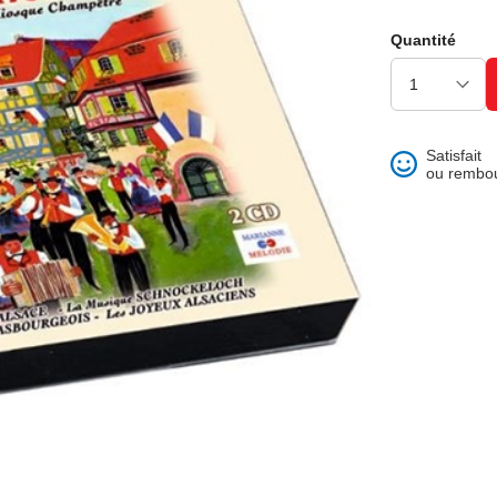
ons et best of
Quantité
Satisfait
ou rembo
 folklore