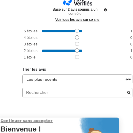
Basé sur
2
avis soumis à un
contrôle
Voir tous les avis sur ce site
5
étoiles
1
4
étoiles
0
3
étoiles
0
2
étoiles
1
1
étoile
0
Trier les avis