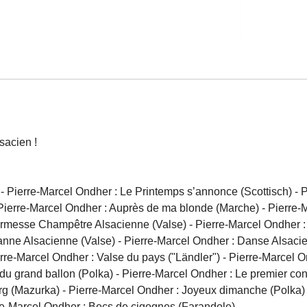
sacien !
 Pierre-Marcel Ondher : Le Printemps s’annonce (Scottisch) - P
ierre-Marcel Ondher : Auprès de ma blonde (Marche) - Pierre-Ma
rmesse Champêtre Alsacienne (Valse) - Pierre-Marcel Ondher : L
ne Alsacienne (Valse) - Pierre-Marcel Ondher : Danse Alsacienn
re-Marcel Ondher : Valse du pays ("Ländler") - Pierre-Marcel Ond
du grand ballon (Polka) - Pierre-Marcel Ondher : Le premier cons
g (Mazurka) - Pierre-Marcel Ondher : Joyeux dimanche (Polka) - 
rre-Marcel Ondher : Becs de cigognes (Farandole) -