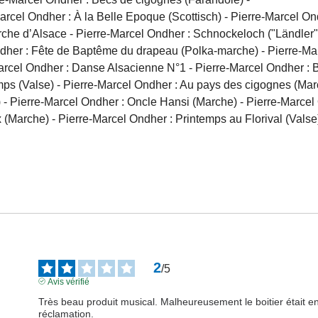
arcel Ondher : À la Belle Epoque (Scottisch) - Pierre-Marcel Ond
che d’Alsace - Pierre-Marcel Ondher : Schnockeloch ("Ländler") 
dher : Fête de Baptême du drapeau (Polka-marche) - Pierre-Marc
cel Ondher : Danse Alsacienne N°1 - Pierre-Marcel Ondher : Bl
mps (Valse) - Pierre-Marcel Ondher : Au pays des cigognes (Marc
- Pierre-Marcel Ondher : Oncle Hansi (Marche) - Pierre-Marcel O
(Marche) - Pierre-Marcel Ondher : Printemps au Florival (Valse)
2
/
5
Avis vérifié
Très beau produit musical. Malheureusement le boitier était e
réclamation.