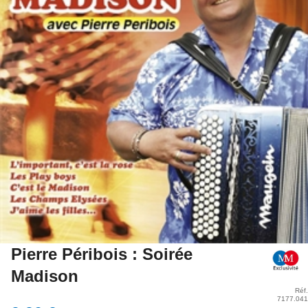
Pierre Péribois : Soirée
Madison
Réf.
7177.041