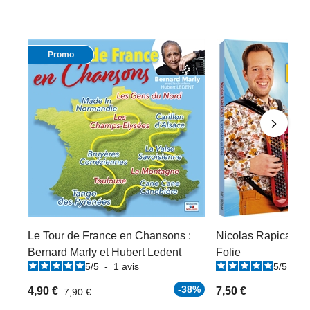
Promo
Le Tour de France en Chansons :
Nicolas Rapicault 
Bernard Marly et Hubert Ledent
Folie
5
/
5
-
1
avis
5
/
5
-
2
-38%
4,90 €
7,50 €
7,90 €