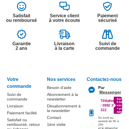
Satisfait
Service client
Paiement
ou remboursé
à votre écoute
sécurisé
Garantie
Livraison
Suivi de
2 ans
à la carte
commande
Votre
Nos services
Contactez-nous
commande
Besoin d'aide
Par
Messenger
Suivi de
Abonnement à la
commande
newsletter
Service
Téléphone
0.50€ /
:
0892 350
Livraison
Désabonnement à
min
+ prix
322
la newsletter
appel
Paiement facilité
Contact
Du lundi au
Satisfait ou
samedi de 8h à
remboursé, retour
1ère visite
20h
et le dimanche