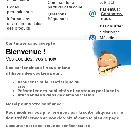
ou échange
Commander à
de 9h à 13h
Codes
partir du catalogue
Par email :
promotionnels
Contactez-
Questions
nous
Informations
fréquentes
environnementales
Par courrier
des produits
:
Marianne
Mélodie -
59687 LILLE
CEDEX 9
A propos de
Suivez-nous
nous
Partenariats
Avis Clients
Données
Paramétrer
Mentions
Conditions
Access
personnelles et
les cookies
légales
générales de
cookies
vente