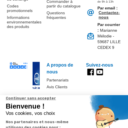
Commander à
de 9h à 13h
Codes
partir du catalogue
Par email :
promotionnels
Contactez-
Questions
nous
Informations
fréquentes
environnementales
Par courrier
des produits
:
Marianne
Mélodie -
59687 LILLE
CEDEX 9
A propos de
Suivez-nous
nous
Partenariats
Avis Clients
Données
Paramétrer
Mentions
Conditions
Access
personnelles et
les cookies
légales
générales de
cookies
vente