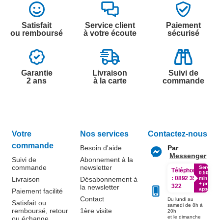
Satisfait
Service client
Paiement
ou remboursé
à votre écoute
sécurisé
Garantie
Livraison
Suivi de
2 ans
à la carte
commande
Votre
Nos services
Contactez-nous
commande
Besoin d'aide
Par
Messenger
Suivi de
Abonnement à la
commande
newsletter
Service
Téléphone
0.50€ /
:
0892 350
Livraison
Désabonnement à
min
+ prix
322
la newsletter
appel
Paiement facilité
Contact
Du lundi au
Satisfait ou
samedi de 8h à
remboursé, retour
1ère visite
20h
et le dimanche
ou échange