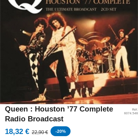
Queen : Houston ’77 Complete
Réf.
6074.546
Radio Broadcast
18,32 €
-
20
%
22,90 €