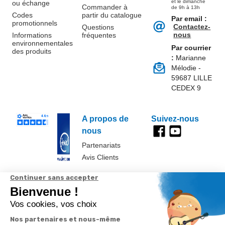
et le dimanche
ou échange
Commander à
de 9h à 13h
Codes
partir du catalogue
Par email :
promotionnels
Contactez-
Questions
nous
Informations
fréquentes
environnementales
Par courrier
des produits
:
Marianne
Mélodie -
59687 LILLE
CEDEX 9
A propos de
Suivez-nous
nous
Partenariats
Avis Clients
Données
Paramétrer
Mentions
Conditions
Access
personnelles et
les cookies
légales
générales de
cookies
vente