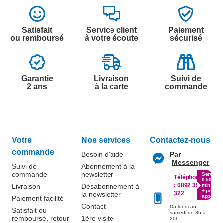
Satisfait
Service client
Paiement
ou remboursé
à votre écoute
sécurisé
Garantie
Livraison
Suivi de
2 ans
à la carte
commande
Votre
Nos services
Contactez-nous
commande
Besoin d'aide
Par
Messenger
Suivi de
Abonnement à la
commande
newsletter
Service
Téléphone
0.50€ /
:
0892 350
Livraison
Désabonnement à
min
+ prix
322
la newsletter
appel
Paiement facilité
Contact
Du lundi au
Satisfait ou
samedi de 8h à
remboursé, retour
1ère visite
20h