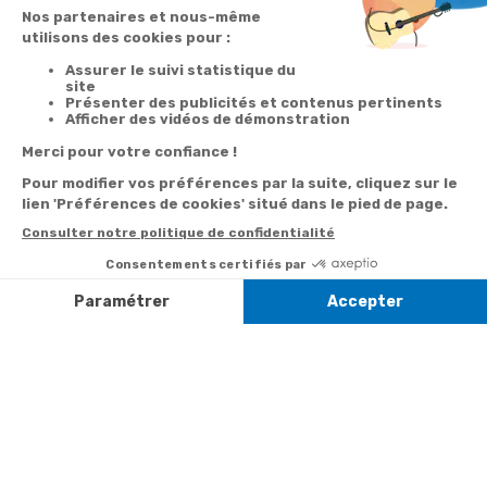
Votre
Nos services
Contactez-nous
commande
Besoin d'aide
Par
Messenger
Suivi de
Abonnement à la
commande
newsletter
Service
Téléphone
0.50€ /
:
0892 350
Livraison
Désabonnement à
min
+ prix
322
la newsletter
appel
Paiement facilité
Contact
Du lundi au
Satisfait ou
samedi de 8h à
remboursé, retour
1ère visite
20h
et le dimanche
ou échange
Commander à
de 9h à 13h
Codes
partir du catalogue
Par email :
promotionnels
Contactez-
Questions
nous
Informations
fréquentes
environnementales
Par courrier
des produits
:
Marianne
Mélodie -
59687 LILLE
CEDEX 9