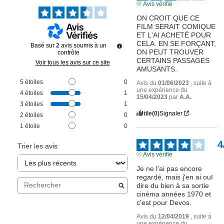
Avis vérifié
ON CROIT QUE CE 
FILM SERAIT COMIQUE 
ET L'AI ACHETÉ POUR 
CELA. EN SE FORÇANT, 
Basé sur
2
avis soumis à un
ON PEUT TROUVER 
contrôle
CERTAINS PASSAGES 
Voir tous les avis sur ce site
AMUSANTS.
5
étoiles
0
Avis du
01/06/2023
, suite à
une expérience du
4
étoiles
1
15/04/2023
par
A.A.
3
étoiles
1
Utile
(0)
Signaler
2
étoiles
0
1
étoile
0
4
Trier les avis
Avis vérifié
Je ne l'ai pas encore 
regardé, mais j'en ai ouï 
dire du bien à sa sortie 
cinéma années 1970 et 
c'est pour Devos.
Avis du
12/04/2019
, suite à
une expérience du