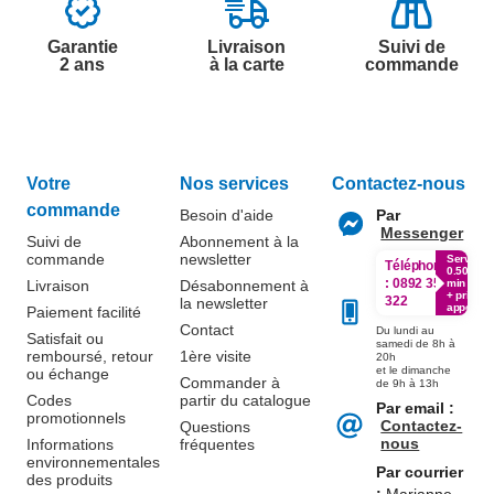
Garantie
Livraison
Suivi de
2 ans
à la carte
commande
Votre
Nos services
Contactez-nous
commande
Besoin d'aide
Par
Messenger
Suivi de
Abonnement à la
commande
newsletter
Service
Téléphone
0.50€ /
:
0892 350
Livraison
Désabonnement à
min
+ prix
322
la newsletter
appel
Paiement facilité
Contact
Du lundi au
Satisfait ou
samedi de 8h à
remboursé, retour
1ère visite
20h
et le dimanche
ou échange
Commander à
de 9h à 13h
Codes
partir du catalogue
Par email :
promotionnels
Contactez-
Questions
nous
Informations
fréquentes
environnementales
Par courrier
des produits