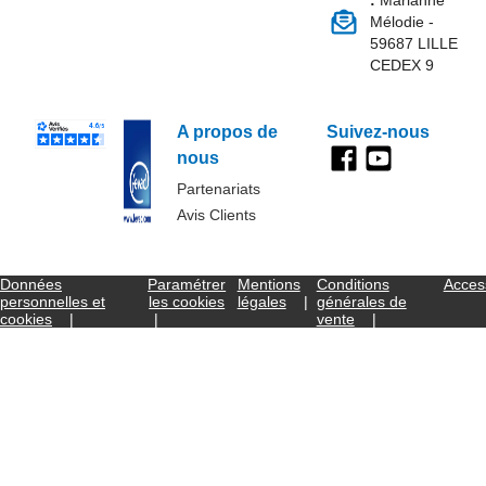
:
Marianne
Mélodie -
59687 LILLE
CEDEX 9
A propos de
Suivez-nous
nous
Partenariats
Avis Clients
Données
Paramétrer
Mentions
Conditions
Access
personnelles et
les cookies
légales
générales de
cookies
vente