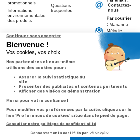
Par email :
promotionnels
Contactez-
Questions
nous
Informations
fréquentes
environnementales
Par courrier
des produits
:
Marianne
Mélodie -
59687 LILLE
CEDEX 9
A propos de
Suivez-nous
nous
Partenariats
Avis Clients
Données
Paramétrer
Mentions
Conditions
Access
personnelles et
les cookies
légales
générales de
cookies
vente