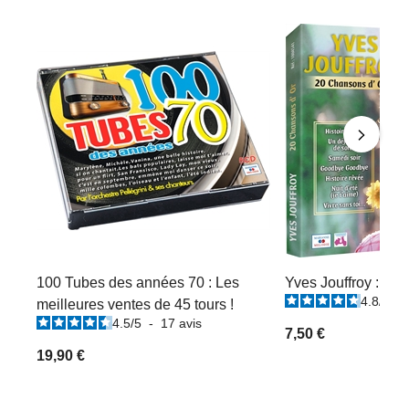
100 Tubes des années 70 : Les
Yves Jouffroy : 20
4.8
/
5
-
meilleures ventes de 45 tours !
4.5
/
5
-
17
avis
7,50 €
19,90 €