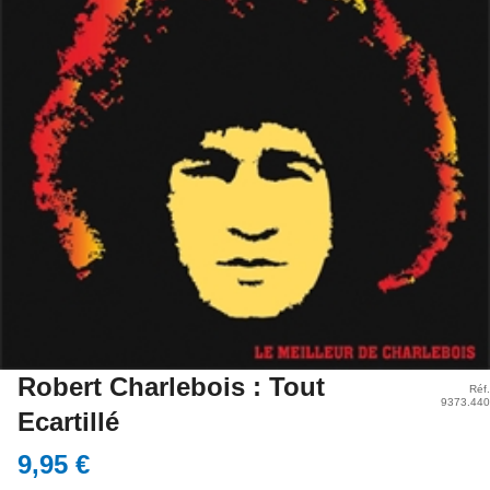
Robert Charlebois : Tout
Réf.
9373.440
Ecartillé
9,95 €