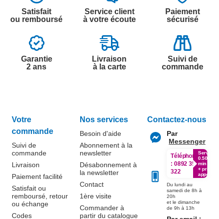
Satisfait
Service client
Paiement
ou remboursé
à votre écoute
sécurisé
Garantie
Livraison
Suivi de
2 ans
à la carte
commande
Votre
Nos services
Contactez-nous
commande
Besoin d'aide
Par
Messenger
Suivi de
Abonnement à la
commande
newsletter
Service
Téléphone
0.50€ /
:
0892 350
Livraison
Désabonnement à
min
+ prix
322
la newsletter
appel
Paiement facilité
Contact
Du lundi au
Satisfait ou
samedi de 8h à
remboursé, retour
1ère visite
20h
et le dimanche
ou échange
Commander à
de 9h à 13h
Codes
partir du catalogue