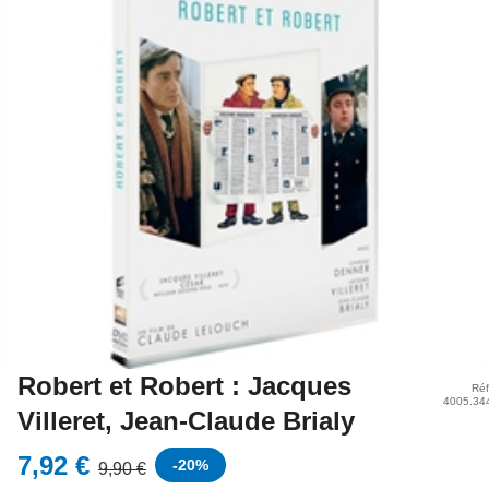
Robert et Robert : Jacques
Réf
4005.34
Villeret, Jean-Claude Brialy
7,92 €
-
20
%
9,90 €