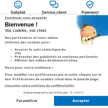
Satisfait
Service client
Paiement
ou remboursé
à votre écoute
sécurisé
Garantie
Livraison
Suivi de
2 ans
à la carte
commande
Votre
Nos services
Contactez-nous
commande
Besoin d'aide
Par
Messenger
Suivi de
Abonnement à la
commande
newsletter
Service
Téléphone
0.50€ /
:
0892 350
Livraison
Désabonnement à
min
+ prix
322
la newsletter
appel
Paiement facilité
Contact
Du lundi au
Satisfait ou
samedi de 8h à
remboursé, retour
1ère visite
20h
et le dimanche
ou échange