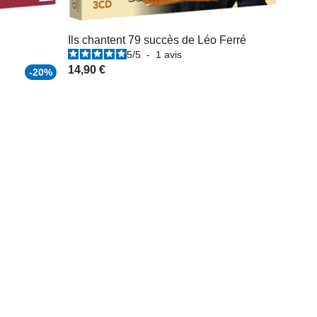
Ils chantent 79 succès de Léo Ferré
5
/
5
-
1
avis
14,90 €
-20%