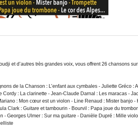
udji et d’autres très grandes voix, vous offrent 26 chansons sur
ns de la Chanson : L’enfant aux cymbales - Juliette Gréco : Acc
 Cordy : La clarinette - Jean-Claude Darnal : Les maracas - Jac
ariano : Mon cœur est un violon - Line Renaud : Mister banjo - 
a Clark : Guitare et tambourin - Bourvil : Papa joue du trombo
n - Georges Ulmer : Sur ma guitare - Danièle Dupré : Mille violo
elliste