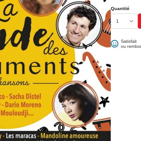
ons et best of
Quantité
Satisfait
ou rembo
 folklore