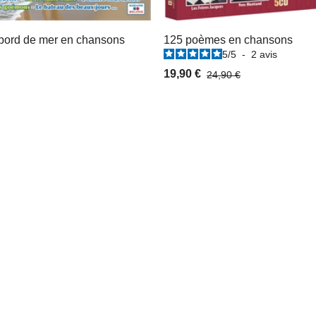
bord de mer en chansons
125 poèmes en chansons
5
/
5
-
2
avis
19,90 €
24,90 €